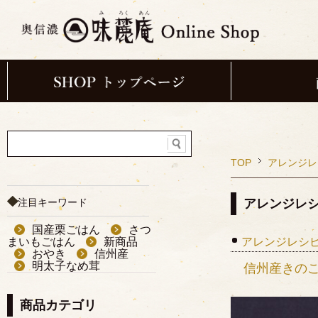
TOP
アレンジレ
注目キーワード
アレンジレ
国産栗ごはん
さつ
まいもごはん
新商品
アレンジレシピ
おやき
信州産
明太子なめ茸
信州産きの
商品カテゴリ