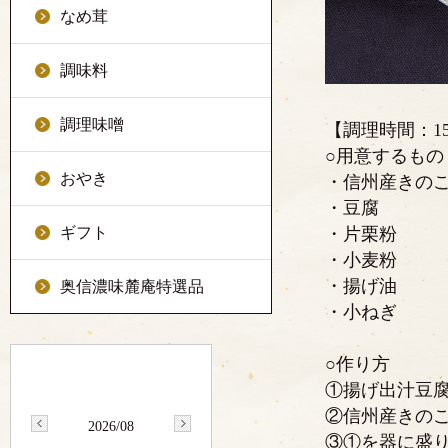
なめ茸
調味料
調理味噌
【調理時間：1
○用意するもの
おやき
・信州産きの
・豆腐
ギフト
・片栗粉
・小麦粉
・揚げ油
奥信濃味麓庵特選品
・小ねぎ
○作り方
①揚げ出汁豆
②信州産きの
2026/08
③①を器に盛