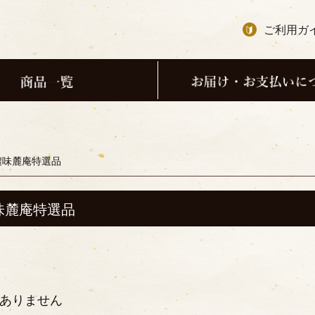
ご利用ガ
濃味麓庵特選品
味麓庵特選品
ありません