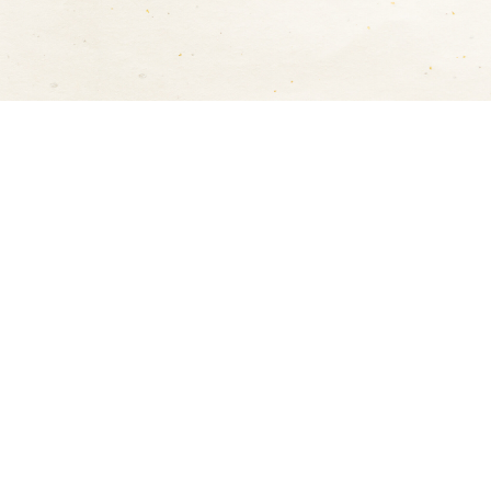
お支払方法について
以下の方法で決済をしてい
）
カード決済（前払い）
となります。）
ださい。
取り扱いカード ： VISA / MAST
※
ご本人様名義 のクレジッ
す。
代金引換
御礼・御見舞（短冊）・志
代金引換手数料 ：
無料
商品をお届けした際に、配