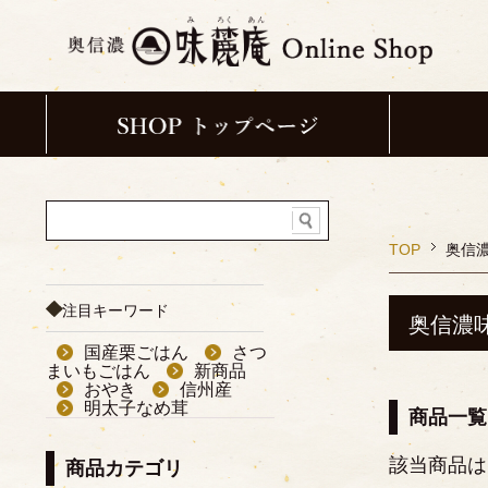
TOP
奥信
注目キーワード
奥信濃
国産栗ごはん
さつ
まいもごはん
新商品
おやき
信州産
明太子なめ茸
商品一覧
該当商品は
商品カテゴリ