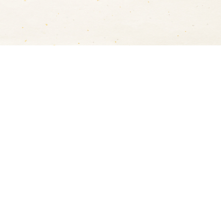
送料について
ヤマト運輸でのお届けになります。
5,000円以上の購入で
送料無料
（沖縄方面は除く
（※送付先が複数の場合は１箇所につき5,000円以上
送料は地域毎に異なります。
詳細は
こちら
をご覧く
梱包・熨斗（のし）サービスについて
熨斗希望の方は、ご購入時に熨斗をご選択いただけま
以下の種類をご用意しています。
御年賀・御中元・御歳暮・寿・内祝・快気祝・御祝・
（黄）・志（蓮）・御供（黄）・御供（蓮）・その他