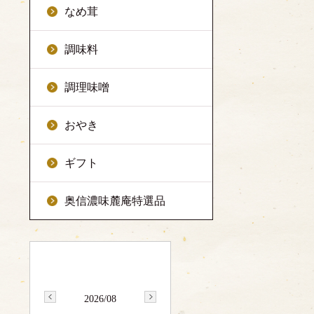
なめ茸
調味料
調理味噌
おやき
ギフト
奥信濃味麓庵特選品
2026/08