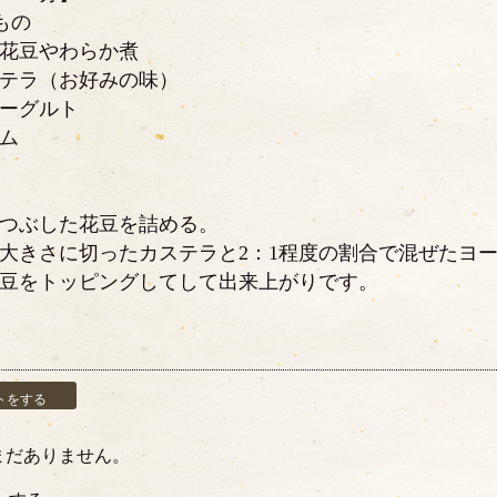
もの
花豆やわらか煮
テラ（お好みの味）
ーグルト
ム
つぶした花豆を詰める。
大きさに切ったカステラと2：1程度の割合で混ぜたヨ
豆をトッピングしてして出来上がりです
。
トをする
まだありません。