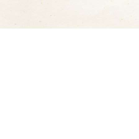
お支払方法について
以下の方法で決済をしてい
）
カード決済（前払い）
となります。）
ださい。
取り扱いカード ： VISA / MAST
※
ご本人様名義 のクレジッ
す。
代金引換
御礼・御見舞（短冊）・志
代金引換手数料 ：
無料
商品をお届けした際に、配