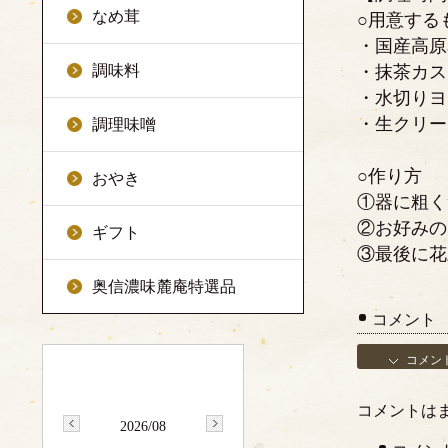
なめ茸
○用意する
・国産高原
調味料
・抹茶カス
・水切りヨ
・生クリー
調理味噌
○作り方
おやき
①器に粗く
②お好みの
ギフト
③最後に花
奥信濃味麓庵特選品
コメント
コメン
コメントは
2026/08