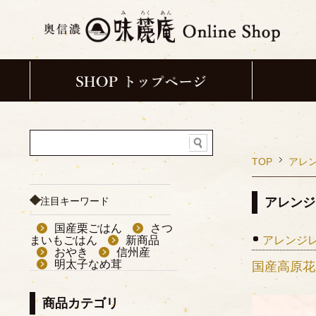
TOP
アレ
注目キーワード
アレンジ
国産栗ごはん
さつ
まいもごはん
新商品
アレンジレ
おやき
信州産
明太子なめ茸
国産高原花
商品カテゴリ