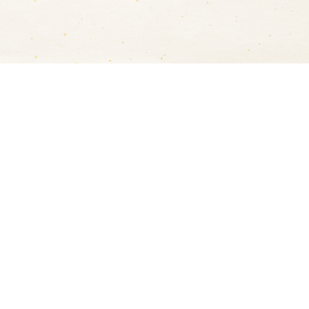
送料について
ヤマト運輸でのお届けになります。
5,000円以上の購入で
送料無料
（沖縄方面は除く
（※送付先が複数の場合は１箇所につき5,000円以上
送料は地域毎に異なります。
詳細は
こちら
をご覧く
梱包・熨斗（のし）サービスについて
熨斗希望の方は、ご購入時に熨斗をご選択いただけま
以下の種類をご用意しています。
御年賀・御中元・御歳暮・寿・内祝・快気祝・御祝・
（黄）・志（蓮）・御供（黄）・御供（蓮）・その他