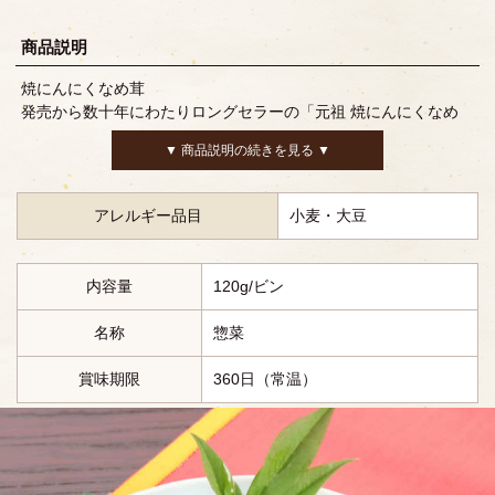
商品説明
焼にんにくなめ茸
発売から数十年にわたりロングセラーの「元祖 焼にんにくなめ
茸」です。なめ茸のうま味に香ばしい焼にんにくが加わり食が進
▼ 商品説明の続きを見る ▼
む逸品です。チャーハンやお浸しなどアイディア次第でおいしさ
が広がります。
アレルギー品目
小麦・大豆
内容量
120g/ビン
名称
惣菜
賞味期限
360日（常温）