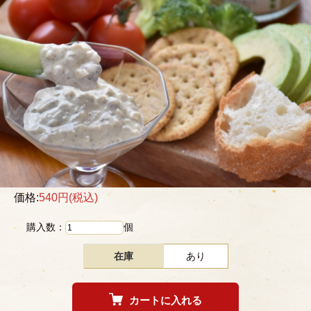
価格:
540円
(税込)
購入数：
個
在庫
あり