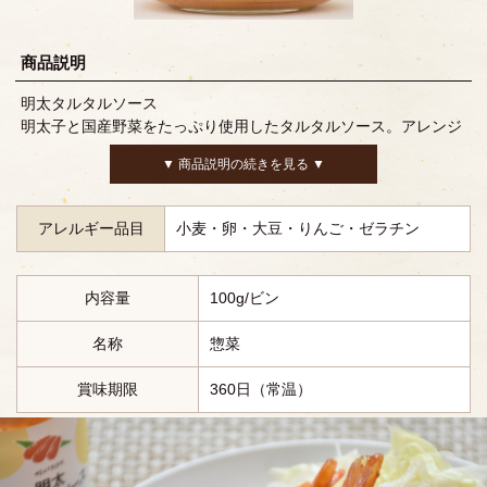
商品説明
明太タルタルソース
明太子と国産野菜をたっぷり使用したタルタルソース。アレンジ
自在な逸品。
▼ 商品説明の続きを見る ▼
アレルギー品目
小麦・卵・大豆・りんご・ゼラチン
内容量
100g/ビン
名称
惣菜
賞味期限
360日（常温）