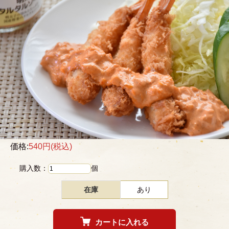
価格:
540円
(税込)
購入数：
個
在庫
あり