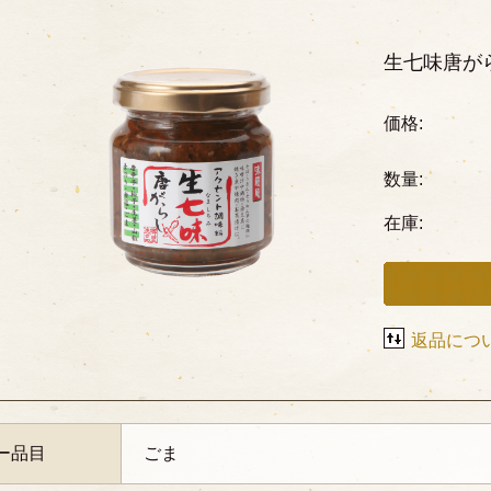
生七味唐が
価格:
数量:
在庫:
返品につ
ー品目
ごま