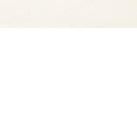
送料について
ヤマト運輸でのお届けになります。
5,000円以上の購入で
送料無料
（沖縄方面は除く
（※送付先が複数の場合は１箇所につき5,000円以上
送料は地域毎に異なります。
詳細は
こちら
をご覧く
梱包・熨斗（のし）サービスについて
熨斗希望の方は、ご購入時に熨斗をご選択いただけま
以下の種類をご用意しています。
御年賀・御中元・御歳暮・寿・内祝・快気祝・御祝・
（黄）・志（蓮）・御供（黄）・御供（蓮）・その他