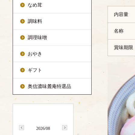
なめ茸
内容量
調味料
名称
調理味噌
賞味期限
おやき
ギフト
奥信濃味麓庵特選品
2026/08