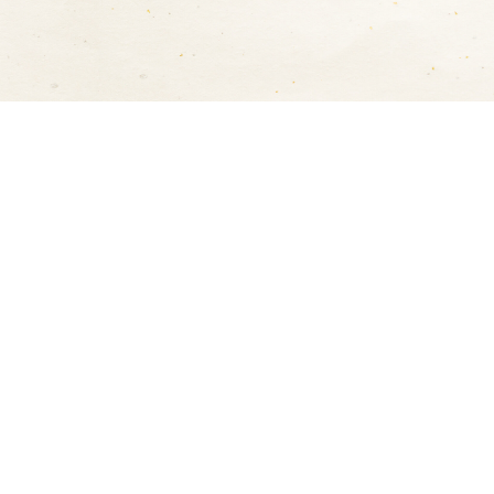
お支払方法について
以下の方法で決済をしてい
）
カード決済（前払い）
となります。）
ださい。
取り扱いカード ： VISA / MAST
※
ご本人様名義 のクレジッ
す。
代金引換
御礼・御見舞（短冊）・志
代金引換手数料 ：
無料
商品をお届けした際に、配