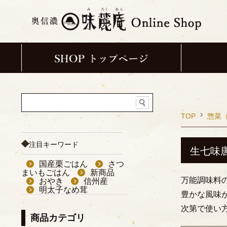
TOP
惣菜
注目キーワード
生七味
国産栗ごはん
さつ
まいもごはん
新商品
万能調味料
おやき
信州産
明太子なめ茸
豊かな風味
次第で使い
商品カテゴリ