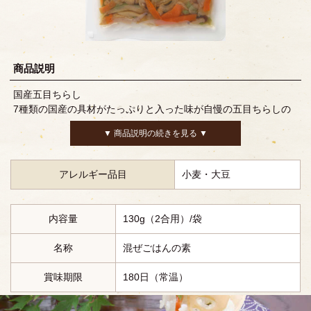
商品説明
国産五目ちらし
7種類の国産の具材がたっぷりと入った味が自慢の五目ちらしの
素です。内祝い、行楽のお弁当やいなり寿司の具などにもおすす
▼ 商品説明の続きを見る ▼
めです。
アレルギー品目
小麦・大豆
内容量
130g（2合用）/袋
名称
混ぜごはんの素
賞味期限
180日（常温）