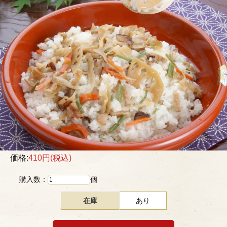
価格:
410円
(税込)
購入数：
個
在庫
あり