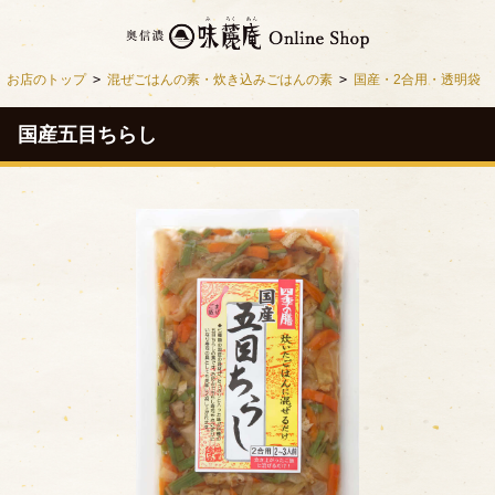
お店のトップ
>
混ぜごはんの素・炊き込みごはんの素
>
国産・2合用・透明袋
国産五目ちらし