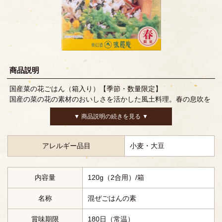
商品説明
国産菜の花ごはん（箱入り）【季節・数量限定】
国産の菜の花の素材のおいしさを活かした風土料理。春の息吹を
お楽しみいただけます。パスタと和えたり、あんかけの具などア
▼ 商品説明の続きを見る ▼
レンジも楽しめる逸品です。
アレルギー品目
小麦・大豆
内容量
120g（2合用）/箱
名称
混ぜごはんの素
賞味期限
180日（常温）