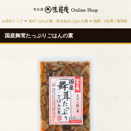
お店のトップ
>
混ぜごはんの素・炊き込みごはんの素
>
国産・2合用・透明袋
国産舞茸たっぷりごはんの素