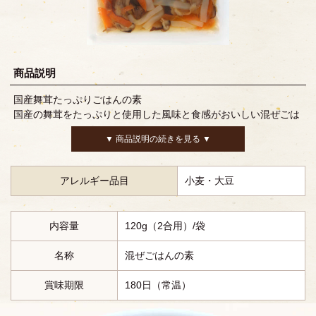
商品説明
国産舞茸たっぷりごはんの素
国産の舞茸をたっぷりと使用した風味と食感がおいしい混ぜごは
んの素です。お好みでゆでた豚肉や鶏肉を加えて炊き込むのもお
▼ 商品説明の続きを見る ▼
すすめです。
アレルギー品目
小麦・大豆
内容量
120g（2合用）/袋
名称
混ぜごはんの素
賞味期限
180日（常温）